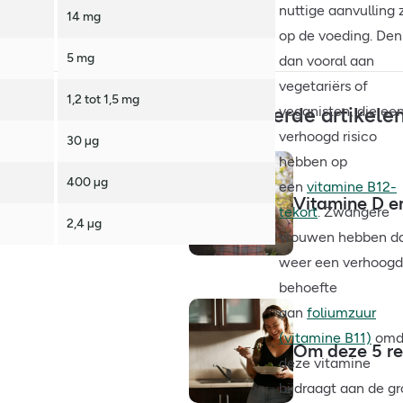
nuttige aanvulling z
14 mg
op de voeding. Den
5 mg
dan vooral aan
vegetariërs of
1,2 tot 1,5 mg
veganisten, die ee
Gerelateerde artikele
verhoogd risico
30 µg
hebben op
400 µg
een
vitamine B12-
Vitamine D en
tekort
. Zwangere
2,4 µg
vrouwen hebben d
weer een verhoog
behoefte
aan
foliumzuur
(vitamine B11)
omd
Om deze 5 re
deze vitamine
bijdraagt aan de gr