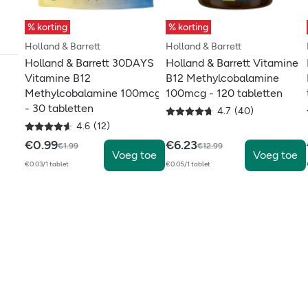
% korting
% korting
Holland & Barrett
Holland & Barrett
Holland & Barrett 30DAYS
Holland & Barrett Vitamine
Vitamine B12
B12 Methylcobalamine
Methylcobalamine 100mcg
100mcg - 120 tabletten
- 30 tabletten
4.7
(
40
)
4.6
(
12
)
€
0.99
€
6.23
€
1.99
€
12.99
Voeg toe
Voeg toe
€0.03/1 tablet
€0.05/1 tablet