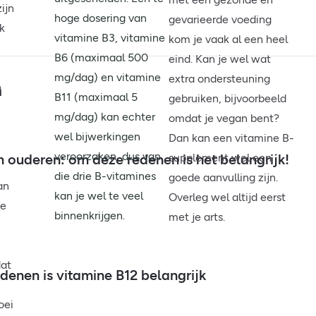
ijn
hoge dosering van
gevarieerde voeding
k
vitamine B3, vitamine
kom je vaak al een heel
B6 (maximaal 500
eind. Kan je wel wat
mg/dag) en vitamine
extra ondersteuning
n
n
B11 (maximaal 5
gebruiken, bijvoorbeeld
mg/dag) kan echter
omdat je vegan bent?
wel bijwerkingen
Dan kan een vitamine B-
veroorzaken, dus van
supplement wel een
 ouderen: om deze redenen is het belangrijk!
die drie B-vitamines
goede aanvulling zijn.
an
kan je wel te veel
Overleg wel altijd eerst
de
binnenkrijgen.
met je arts.
at
denen is vitamine B12 belangrijk
oei