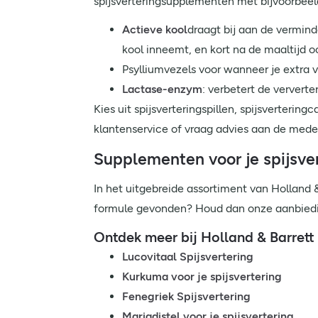
spijsverteringsupplementen met bijvoorbeel
Actieve kool
draagt bij aan de vermin
kool inneemt, en kort na de maaltijd o
Psylliumvezels voor wanneer je extra 
Lactase-enzym
: verbetert de ververte
Kies uit spijsverteringspillen, spijsverteri
klantenservice of vraag advies aan de mede
Supplementen voor je spijsve
In het uitgebreide assortiment van Holland &
formule gevonden? Houd dan onze aanbieding
Ontdek meer bij Holland & Barrett
Lucovitaal Spijsvertering
Kurkuma voor je spijsvertering
Fenegriek Spijsvertering
Mariadistel voor je spijsvertering