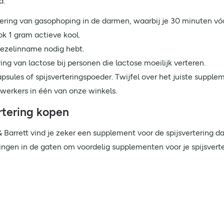
d:
dering van gasophoping in de darmen, waarbij je 30 minuten vó
ok 1 gram actieve kool.
vezelinname nodig hebt.
ring van lactose bij personen die lactose moeilijk verteren.
ngcapsules of spijsverteringspoeder. Twijfel over het juiste su
werkers in één van onze winkels.
rtering kopen
 Barrett vind je zeker een supplement voor de spijsvertering da
en in de gaten om voordelig supplementen voor je spijsverte