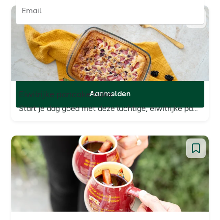
Email
Ontvang al onze aanbiedingen, de nieuwste
gezondheidstips en wetenschappelijk onderbouwd
advies.
Privacyverklaring.
*
Aanmelden
Eiwitrijke pancake bake
Start je dag goed met deze luchtige, eiwitrijke pancake bake. Dit recept is makkelijk te maken en boordevol eiwitten, perfect als ontbijt of tussendoortje.