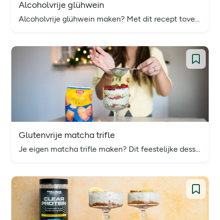
Alcoholvrije glühwein
Alcoholvrije glühwein maken? Met dit recept tover je in amper 10 minuten een gezellige (en lekkere!) kerstsfeer in huis.
Glutenvrije matcha trifle
Je eigen matcha trifle maken? Dit feestelijke dessert is niet alleen megalekker, maar ook binnen 5 minuten klaar én lekker glutenvrij.