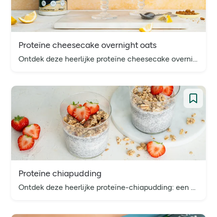
Proteïne cheesecake overnight oats
Ontdek deze heerlijke proteïne cheesecake overnight oats: een romig ontbijt dat smaken van cheesecake combineert met die van overnight oats. Perfect voor een voedzame start van je dag.
Proteïne chiapudding
Ontdek deze heerlijke proteïne-chiapudding: een makkelijk ontbijtrecept en perfect als snelle mealprep, vullende snack of goede start van de dag.