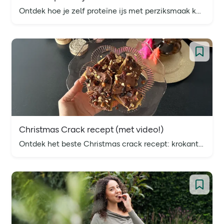
Ontdek hoe je zelf proteïne ijs met perziksmaak kunt maken. Perfect als heerlijke traktatie of dessert!
Christmas Crack recept (met video!)
Ontdek het beste Christmas crack recept: krokante crackers met karamel, chocolade en noten. Supermakkelijk, snel klaar en perfect voor de feestdagen.