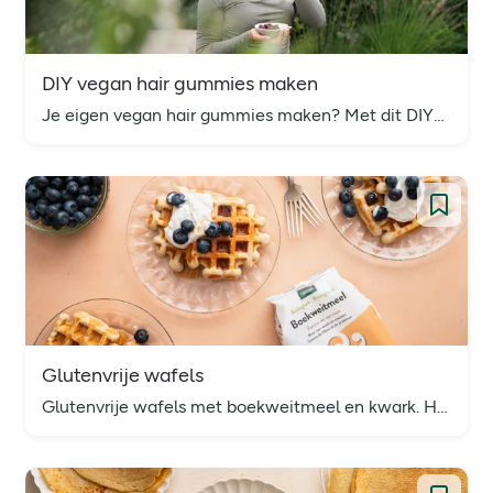
DIY vegan hair gummies maken
Je eigen vegan hair gummies maken? Met dit DIY-recept heb je in een mum van tijd heerlijke hair gummies met biotine gemaakt.
Glutenvrije wafels
Glutenvrije wafels met boekweitmeel en kwark. Heerlijk als ontbijt of tussendoortje, met fruit of een vleugje maple syrup. Bekijk het recept!