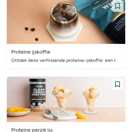
Proteïne ijskoffie
Ontdek deze verfrissende proteïne-ijskoffie: een romige koude koffie die perfect is als start van de dag of als pick-me-up!
Proteïne perzik ijs