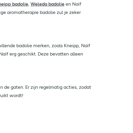
neipp badolie
,
Weleda badolie
en Naïf
ige aromatherapie badolie zul je zeker
chillende badolie merken, zoals Kneipp, Naïf
Naïf erg geschikt. Deze bevatten alleen
n de gaten. Er zijn regelmatig acties, zodat
ruikt wordt!