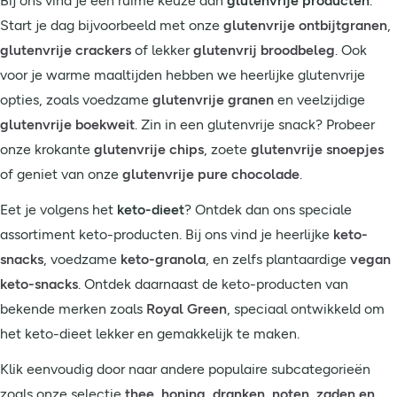
Bij ons vind je een ruime keuze aan
glutenvrije producten
.
Start je dag bijvoorbeeld met onze
glutenvrije ontbijtgranen
,
glutenvrije crackers
of lekker
glutenvrij broodbeleg
. Ook
voor je warme maaltijden hebben we heerlijke glutenvrije
opties, zoals voedzame
glutenvrije granen
en veelzijdige
glutenvrije boekweit
. Zin in een glutenvrije snack? Probeer
onze krokante
glutenvrije chips
, zoete
glutenvrije snoepjes
of geniet van onze
glutenvrije pure chocolade
.
Eet je volgens het
keto-dieet
? Ontdek dan ons speciale
assortiment keto-producten. Bij ons vind je heerlijke
keto-
snacks
, voedzame
keto-granola
, en zelfs plantaardige
vegan
keto-snacks
. Ontdek daarnaast de keto-producten van
bekende merken zoals
Royal Green
, speciaal ontwikkeld om
het keto-dieet lekker en gemakkelijk te maken.
Klik eenvoudig door naar andere populaire subcategorieën
zoals onze selectie
thee
,
honing
,
dranken
,
noten, zaden en