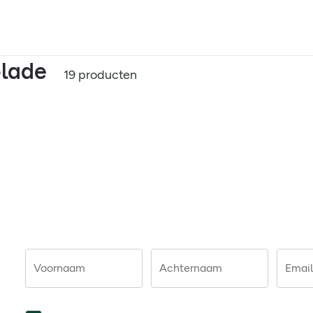
olade
19 producten
Voornaam
Achternaam
Email