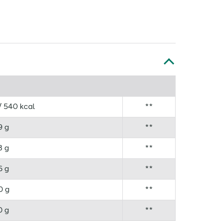
/ 540 kcal
**
9 g
**
3 g
**
6 g
**
0 g
**
0 g
**