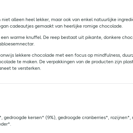
 niet alleen heel lekker, maar ook van enkel natuurlijke ingr
vegan cadeautjes gemaakt van heerlijke romige chocolade.
 een warme knuffel. De reep bestaat uit pikante, donkere ch
osbloesemnectar.
 onwijs lekkere chocolade met een focus op mindfulness, duur
hocolade te maken. De verpakkingen van de producten zijn plas
neet te versterken.
 gedroogde kersen* (9%), gedroogde cranberries*, rozijnen*,
der*.