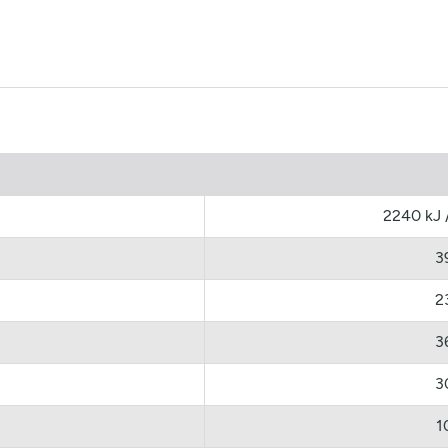
2240 kJ 
3
2
3
3
1