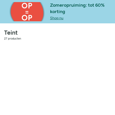
Zomeropruiming: tot 60%
korting
Shop nu
Teint
27 producten