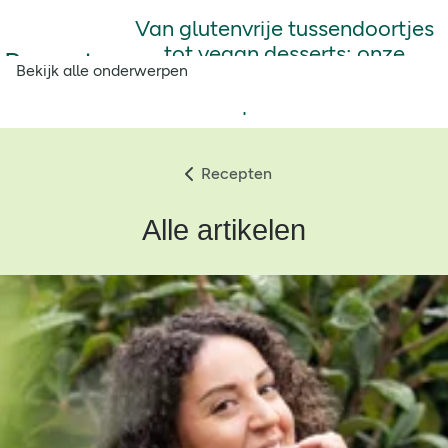
Van glutenvrije tussendoortjes
tot vegan desserts: onze
Recepten
Bekijk alle onderwerpen
voedzame recepten als
inspiratiebron.
Recepten
Alle artikelen