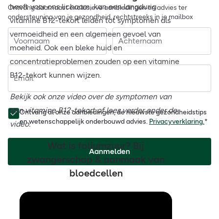
heeft voor ons lichaam, kan een langdurig
Ontvang daarnaast exclusieve aanbiedingen en advies ter
ondersteuning van je gezondheid, rechtstreeks in je mailbox
vitamine B12-tekort leiden tot symptomen als
vermoeidheid en een algemeen gevoel van
Voornaam
Achternaam
moeheid. Ook een bleke huid en
concentratieproblemen zouden op een vitamine
B12-tekort kunnen wijzen.
Email
Bekijk ook onze video over de symptomen van
een vitamine B12-tekort of lees verder onder de
Ontvang al onze aanbiedingen, de nieuwste gezondheidstips
en wetenschappelijk onderbouwd advies.
Privacyverklaring.
*
video.
Wat is foliumzuur? Bij
Aanmelden
zwangerschap & aanmaak van
bloedcellen