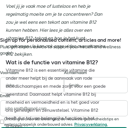
Voel jij je vaak moe of lusteloos en heb je
regelmatig moeite om je te concentreren? Dan
zou je wel eens een tekort aan vitamine B12
kunnen hebben. Hier lees je alles over een
vitamine B12-tekort en hoe je het kunt
Sign up for personalised content, articles and more!
voorkomen. Je kan ook onze video over vitamine
Plus, get expert advice to support your health and wellness
goals!
B12 bekijken.
Wat is de functie van vitamine B12?
Vitamine B12 is een essentiële vitamine die
Voornaam
Achternaam
onder meer helpt bij de aanmaak van rode
bloedlichaampjes en mede zorgt voor een goede
weerstand. Daarnaast helpt vitamine B12 bij
Email
moeheid en vermoeidheid en is het goed voor
ons geheugen en zenuwstelsel. Vitamine B12
heeft dus tal van belangrijke functies in het
Ontvang al onze aanbiedingen, de nieuwste gezondheidstips en
wetenschappelijk onderbouwd advies.
Privacyverklaring.
lichaam.