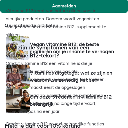
Aanmelden
Vitamine B12 komt van nature alleen voor in
dierlijke producten. Daarom wordt veganisten
Gerelateerde artikelen
aangeraden om een vitamine B12-supplement te
slikken.
Vegan vitamine B12: de beste
Wat zijn de symptomen van een
manieren om je inname te verhogen
vitamine B12-tekort?
Omdat vitamine B12 een vitamine is die je
lichaam in de lever kan opslaan als
Vitamines uitgelegd: wat ze zijn en
reservevoorraad, merk je een tekort niet meteen.
waarom we ze nodig hebben
Je lichaam maakt eerst de opgeslagen
reservevoorraad op, waardoor je de symptomen
Om deze 5 redenen is vitamine B12
van een B12-tekort pas na lange tijd ervaart,
belangrijk
soms zelfs pas na een jaar.
Omdat vitamine B12 zoveel belangrijke functies
Meld je aan voor 10% korting