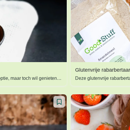
Kerst recepten
Lunch recepten
Paasbrunch
Sinterklaas recepten
Suikervrije recepten
Vezelrijke recepten
Glutenvrije rabarbertaar
Zomerse recepten
Deze koolhydraatarme koekjes zijn perfect voor iedereen die op zoek is naar een gezondere optie, maar toch wil genieten van de smaak en textuur van traditionele koekjes.