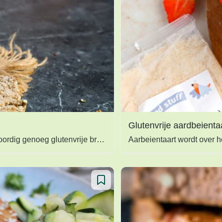
Glutenvrije aardbeienta
Als je een glutenintollerantie hebt, kan je veel broodsoorten niet eten. Gelukkig zijn er tegenwoordig genoeg glutenvrije broden te vinden in de supermarkt of bij de bakker. Daarnaast kan je ook zelf aan de slag gaan in de keuken en je eigen glutenvrije brood bakken! Wij helpen je hier graag bij, met ons glutenvrije brood recept, gemaakt met sorghummeel, havermeel en psylliumpoeder.