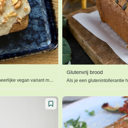
Glutenvrij brood
Op zoek naar een voedzaam, makkelijk en lekker recept voor vegan carrotcake? Maak dan deze heerlijke vegan variant met walnoten en citroen.