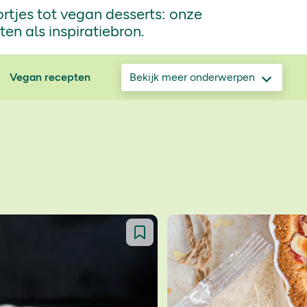
rtjes tot vegan desserts: onze
n als inspiratiebron.
Vegan recepten
Bekijk meer onderwerpen
Avondeten
Bakrecepten
Dessert recepten
Drankrecepten
Eiwitrijke recepten
FODMAP recepten
Gezonde pannenkoeken
Ingredient