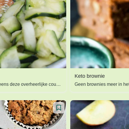
Keto brownie
Op zoek naar een creatieve manier om genoeg groente en vezels binnen te krijgen? Probeer eens deze overheerlijke courgette koekjes gemaakt met kikkererwten en kikkererwtenmeel!