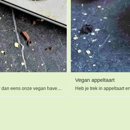
Vegan appeltaart
Ben je op zoek naar een voedzaam vegan tussendoortje of een vegan ontbijtje to go? Probeer dan eens onze vegan havermout muffins!
Heb je trek in appeltaart e