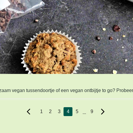
1
2
3
4
5
9
...