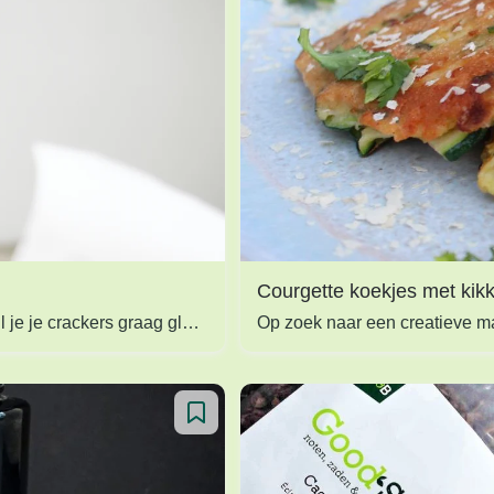
Courgette koekjes met kik
Wil je zeker weten dat jouw crackers alleen maar gemaakt zijn met natuurlijke ingrediënten? Of wil je je crackers graag glutenvrij? Met ons vezelrijke cracker recept kan je in een handomdraai je eigen gezonde crackers maken.