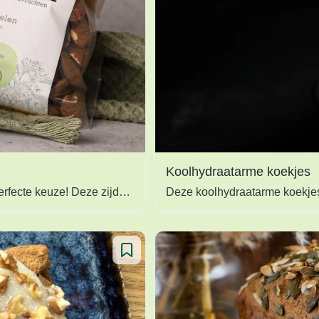
Koolhydraatarme koekjes
Wil je genieten van een gezonder alternatief voor zuivel? Dan is zelfgemaakte amandelmelk de perfecte keuze! Deze zijdezachte, romige en smaakvolle plantaardige melk is niet alleen lekker, maar zit ook boordevol voedingsstoffen.