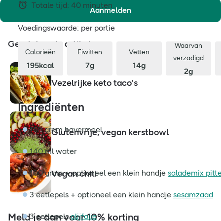
Totale tijd: 40 minuten
Aanmelden
Voedingswaarde: per portie
Gerelateerde artikelen
Waarvan
Calorieën
Eiwitten
Vetten
verzadigd
195kcal
7g
14g
2g
Vezelrijke keto taco's
Ingrediënten
150 gram havermeel
Glutenvrije, vegan kerstbowl
140 ml water
Vegan chili
100 gram + optioneel een klein handje
salademix pitt
3 eetlepels + optioneel een klein handje
sesamzaad
Meld je aan voor 10% korting
3 eetlepels
olijfolie