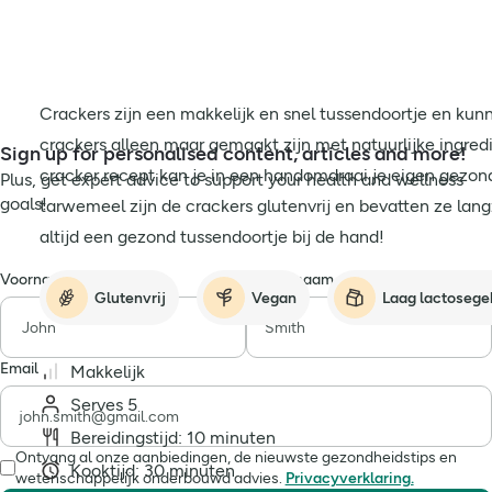
Crackers zijn een makkelijk en snel tussendoortje en kun
crackers alleen maar gemaakt zijn met natuurlijke ingredi
Sign up for personalised content, articles and more!
cracker recept kan je in een handomdraai je eigen gezon
Plus, get expert advice to support your health and wellness
goals!
tarwemeel zijn de crackers glutenvrij en bevatten ze la
altijd een gezond tussendoortje bij de hand!
Voornaam
Achternaam
Glutenvrij
Vegan
Laag lactosege
Email
Makkelijk
Serves 5
Bereidingstijd: 10 minuten
Ontvang al onze aanbiedingen, de nieuwste gezondheidstips en
Kooktijd: 30 minuten
wetenschappelijk onderbouwd advies.
Privacyverklaring.