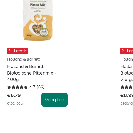
2+1 gratis
2+1 gr
Holland & Barrett
Hollan
Holland & Barrett
Holla
Biologische Pittenmix -
Biolog
400g
Vierg
4.7
(
66
)
€
6.79
€
8.9
Voeg toe
€1.70/100 g
€3.60/10