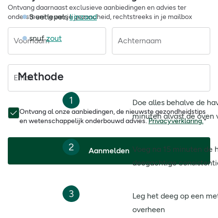
Ontvang daarnaast exclusieve aanbiedingen en advies ter
3 eetlepels
lijnzaad
ondersteuning van je gezondheid, rechtstreeks in je mailbox
snuf
zout
Voornaam
Achternaam
Methode
Email
1
Doe alles behalve de h
Ontvang al onze aanbiedingen, de nieuwste gezondheidstips
minuten alvast de oven 
en wetenschappelijk onderbouwd advies.
Privacyverklaring.
*
2
Voeg na 15 minuten de h
Aanmelden
deegachtige consistentie
3
Leg het deeg op een met
overheen