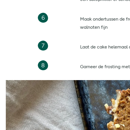
6
Maak ondertussen de fro
walnoten fijn
7
Laat de cake helemaal a
8
Garneer de frosting me