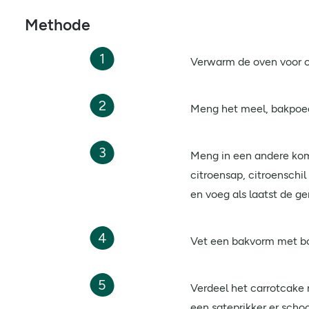
Methode
1
Verwarm de oven voor 
2
Meng het meel, bakpoede
3
Meng in een andere kom 
citroensap, citroenschi
en voeg als laatst de ge
4
Vet een bakvorm met bo
5
Verdeel het carrotcake 
een sateprikker er scho