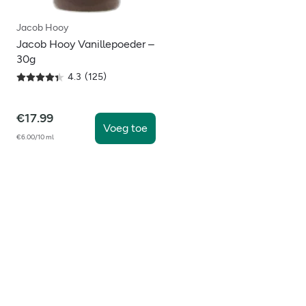
Jacob Hooy
Jacob Hooy Vanillepoeder –
30g
4.3
(
125
)
€
17.99
Voeg toe
€6.00/10 ml