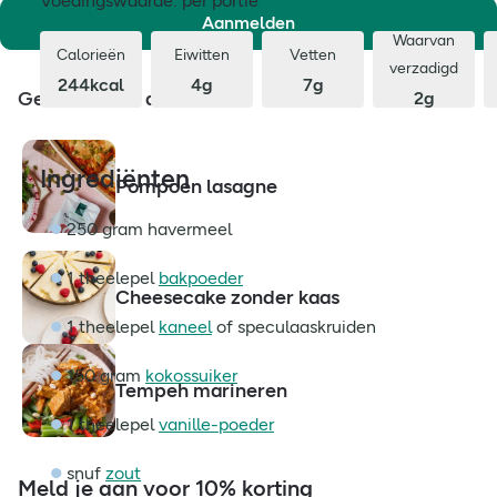
Voedingswaarde: per portie
Aanmelden
Waarvan
Calorieën
Eiwitten
Vetten
verzadigd
244kcal
4g
7g
Gerelateerde artikelen
2g
Ingrediënten
Pompoen lasagne
250 gram havermeel
1 theelepel
bakpoeder
Cheesecake zonder kaas
1 theelepel
kaneel
of speculaaskruiden
150 gram
kokossuiker
Tempeh marineren
1 theelepel
vanille-poeder
snuf
zout
Meld je aan voor 10% korting