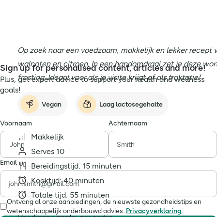
Op zoek naar een voedzaam, makkelijk en lekker recept 
walnoten en citroen. In een handomdraai zet je deze worte
Sign up for personalised content, articles and more!
frosting. Ideaal voor als je visite krijgt of als traktatie!
Plus, get expert advice to support your health and wellness
goals!
Vegan
Laag lactosegehalte
Voornaam
Achternaam
Makkelijk
Serves 10
Email
Bereidingstijd: 15 minuten
Kooktijd: 40 minuten
Totale tijd: 55 minuten
Ontvang al onze aanbiedingen, de nieuwste gezondheidstips en
wetenschappelijk onderbouwd advies.
Privacyverklaring.