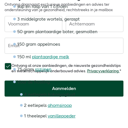
Ontvang daarnaast exclusieve aanbiedingen en advies ter
sap en rasp van 1 citroen
ondersteuning van je gezondheid, rechtstreeks in je mailbox
3 middelgrote wortels, geraspt
Voornaam
Achternaam
50 gram plantaardige boter, gesmolten
150 gram appelmoes
Email
150 ml
plantaardige melk
Ontvang al onze aanbiedingen, de nieuwste gezondheidstips
75 gram
rozijnen
en wetenschappelijk onderbouwd advies.
Privacyverklaring.
*
Voor de frosting:
Aanmelden
4 eetlepels kokosyoghurt
2 eetlepels
ahornsiroop
1 theelepel
vanillepoeder