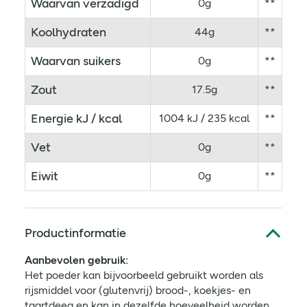
Waarvan verzadigd
0g
**
Koolhydraten
44g
**
Waarvan suikers
0g
**
Zout
17.5g
**
Energie kJ / kcal
1004 kJ / 235 kcal
**
Vet
0g
**
Eiwit
0g
**
Productinformatie
Aanbevolen gebruik:
Het poeder kan bijvoorbeeld gebruikt worden als
rijsmiddel voor (glutenvrij) brood-, koekjes- en
taartdeeg en kan in dezelfde hoeveelheid worden