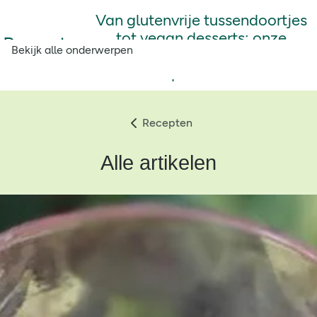
Van glutenvrije tussendoortjes
tot vegan desserts: onze
Recepten
Bekijk alle onderwerpen
voedzame recepten als
inspiratiebron.
Recepten
Alle artikelen