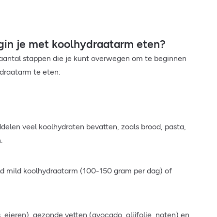
in je met koolhydraatarm eten?
n aantal stappen die je kunt overwegen om te beginnen
draatarm te eten:
delen veel koolhydraten bevatten, zoals brood, pasta,
n.
eld mild koolhydraatarm (100-150 gram per dag) of
s, eieren), gezonde vetten (avocado, olijfolie, noten) en