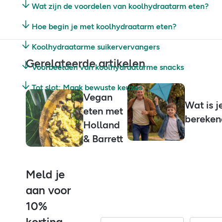
Wat zijn de voordelen van koolhydraatarm eten?
Hoe begin je met koolhydraatarm eten?
Koolhydraatarme suikervervangers
Gerelateerde artikelen
Voorbeelden van koolhydraatarme snacks
Tot slot: Maak bewuste keuzes
Vegan
Wat is j
eten met
bereken
Holland
& Barrett
Meld je
aan voor
10%