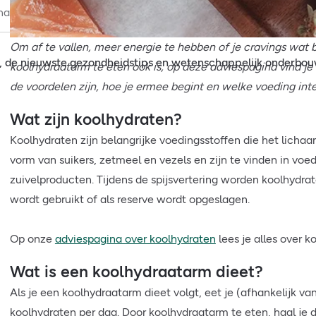
rnaam
Email
Aanmel
Om af te vallen, meer energie te hebben of je cravings wat 
, de nieuwste gezondheidstips en wetenschappelijk onderbo
koolhydraatarm te eten ook is, op deze adviespagina vind je 
de voordelen zijn, hoe je ermee begint en welke voeding inte
Wat zijn koolhydraten?
Koolhydraten zijn belangrijke voedingsstoffen die het lichaa
vorm van suikers, zetmeel en vezels en zijn te vinden in voe
zuivelproducten. Tijdens de spijsvertering worden koolhydrat
wordt gebruikt of als reserve wordt opgeslagen.
Op onze
adviespagina over koolhydraten
lees je alles over k
Wat is een koolhydraatarm dieet?
Als je een koolhydraatarm dieet volgt, eet je (afhankelijk 
koolhydraten per dag. Door koolhydraatarm te eten, haal je d