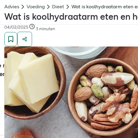
Advies
Voeding
Dieet
Wat is koolhydraatarm eten e
Wat is koolhydraatarm eten en h
04/02/2025
3 minuten
e metabolische leeftijd en hoe kan je het
en?