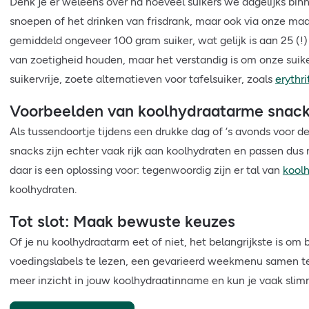
Denk je er weleens over na hoeveel suikers we dagelijks binn
snoepen of het drinken van frisdrank, maar ook via onze ma
gemiddeld ongeveer 100 gram suiker, wat gelijk is aan 25 (!)
van zoetigheid houden, maar het verstandig is om onze suike
suikervrije, zoete alternatieven voor tafelsuiker, zoals
erythri
Voorbeelden van koolhydraatarme snac
Als tussendoortje tijdens een drukke dag of ‘s avonds voor d
snacks zijn echter vaak rijk aan koolhydraten en passen dus 
daar is een oplossing voor: tegenwoordig zijn er tal van
kool
koolhydraten.
Tot slot: Maak bewuste keuzes
Of je nu koolhydraatarm eet of niet, het belangrijkste is om 
voedingslabels te lezen, een gevarieerd weekmenu samen te s
meer inzicht in jouw koolhydraatinname en kun je vaak sli