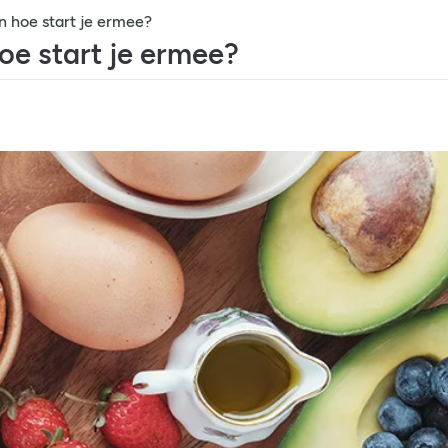
n hoe start je ermee?
oe start je ermee?
FODMAP-dieet: wat is het en
wat zijn de voordelen?