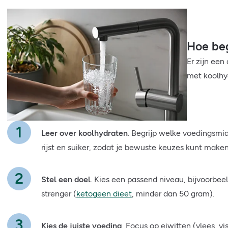
Hoe beg
Er zijn ee
met koolhy
Leer over koolhydraten
. Begrijp welke voedingsmid
rijst en suiker, zodat je bewuste keuzes kunt make
Stel een doel
. Kies een passend niveau, bijvoorbe
strenger (
ketogeen dieet
, minder dan 50 gram).
Kies de juiste voeding
. Focus op eiwitten (vlees, vi