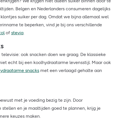
enkrijgen? We krijgen niet alleen suiker binnen door te
altijden. Belgen en Nederlanders consumeren dagelijks
 klontjes suiker per dag. Omdat we bijna allemaal wel
rinname te beperken, vind je bij ons verschillende
tol
of
stevia
.
ks
e televisie: ook snacken doen we graag. De klassieke
niet echt bij een koolhydraatarme levensstijl. Maar ook
hydraatarme snacks
met een verlaagd gehalte aan
bewust met je voeding bezig te zijn. Door
tellen en je maaltijden goed te plannen, krijg je
mmere keuzes maken.