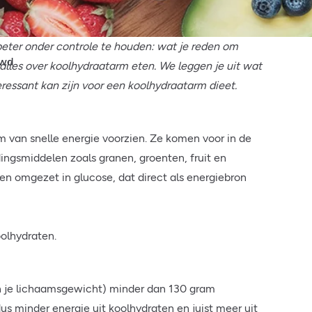
den
beter onder controle te houden: wat je reden om
uwd
alles over koolhydraatarm eten. We leggen je uit wat
ressant kan zijn voor een koolhydraatarm dieet.
m van snelle energie voorzien. Ze komen voor in de
dingsmiddelen zoals granen, groenten, fruit en
en omgezet in glucose, dat direct als energiebron
oolhydraten.
van je lichaamsgewicht) minder dan 130 gram
us minder energie uit koolhydraten en juist meer uit