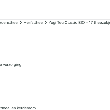
zoensthee
Herfstthee
Yogi Tea Classic BIO – 17 theezakj
e verzorging
 kaneel en kardemom