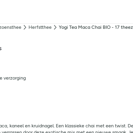
zoensthee
Herfstthee
Yogi Tea Maca Chai BIO - 17 theez
s
e verzorging
ca, kaneel en kruidnagel. Een klassieke chai met een twist. D
e verrassen door deze exotische mix met een nieuwe smaak. Je