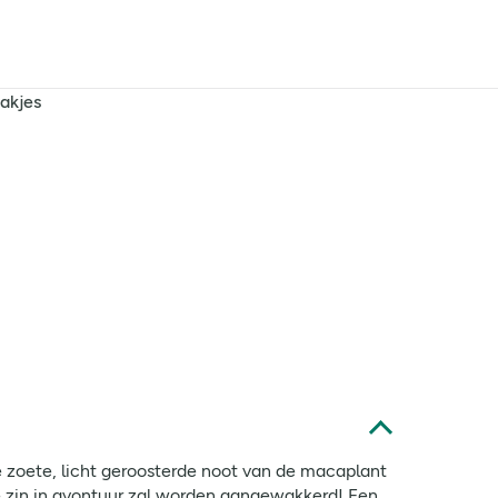
akjes
e zoete, licht geroosterde noot van de macaplant
 zin in avontuur zal worden aangewakkerd! Een