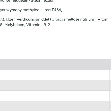
klontermiddelen (Stearinezuur,
Hydroxypropylmethylcellulose E464,
t), IJzer, Verdikkingsmiddel (Croscarmellose natrium), Vitami
B8, Molybdeen, Vitamine B12.