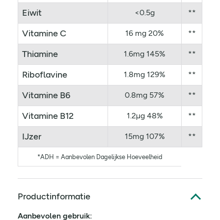
Eiwit
<0.5g
**
Vitamine C
16 mg 20%
**
Thiamine
1.6mg 145%
**
Riboflavine
1.8mg 129%
**
Vitamine B6
0.8mg 57%
**
Vitamine B12
1.2µg 48%
**
IJzer
15mg 107%
**
*ADH = Aanbevolen Dagelijkse Hoeveelheid
Productinformatie
Aanbevolen gebruik: