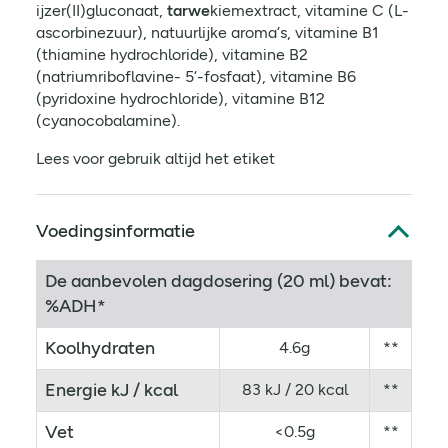
ijzer(II)gluconaat,
tarwe
kiemextract, vitamine C (L-
ascorbinezuur), natuurlijke aroma‘s, vitamine B1
(thiamine hydrochloride), vitamine B2
(natriumriboflavine- 5‘-fosfaat), vitamine B6
(pyridoxine hydrochloride), vitamine B12
(cyanocobalamine).
Lees voor gebruik altijd het etiket
Voedingsinformatie
De aanbevolen dagdosering (20 ml) bevat:
%ADH*
Koolhydraten
4.6g
**
Energie kJ / kcal
83 kJ / 20 kcal
**
Vet
<0.5g
**