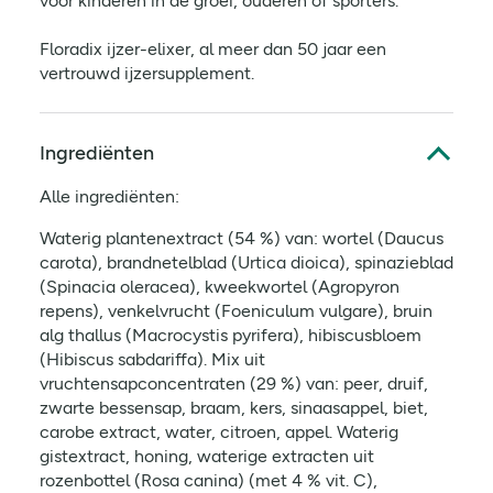
voor kinderen in de groei, ouderen of sporters.
Floradix ijzer-elixer, al meer dan 50 jaar een
vertrouwd ijzersupplement.
Ingrediënten
Alle ingrediënten:
Waterig plantenextract (54 %) van: wortel (Daucus
carota), brandnetelblad (Urtica dioica), spinazieblad
(Spinacia oleracea), kweekwortel (Agropyron
repens), venkelvrucht (Foeniculum vulgare), bruin
alg thallus (Macrocystis pyrifera), hibiscusbloem
(Hibiscus sabdariffa). Mix uit
vruchtensapconcentraten (29 %) van: peer, druif,
zwarte bessensap, braam, kers, sinaasappel, biet,
carobe extract, water, citroen, appel. Waterig
gistextract, honing, waterige extracten uit
rozenbottel (Rosa canina) (met 4 % vit. C),