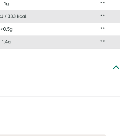
1g
**
J / 333 kcal
**
<0.5g
**
1.4g
**