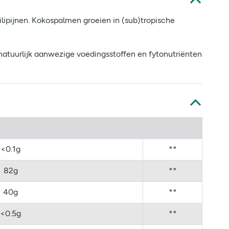
lipijnen. Kokospalmen groeien in (sub)tropische
 natuurlijk aanwezige voedingsstoffen en fytonutriënten
<0.1g
**
82g
**
40g
**
<0.5g
**