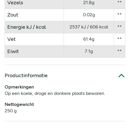
Vezels
21.8g
**
Zout
0.02g
**
Energie kJ / kcal
2537 kJ / 606 kcal
**
Vet
61.4g
**
Eiwit
7.1g
**
Productinformatie
Opmerkingen
Op een koele, droge en donkere plaats bewaren.
Nettogewicht
250 g