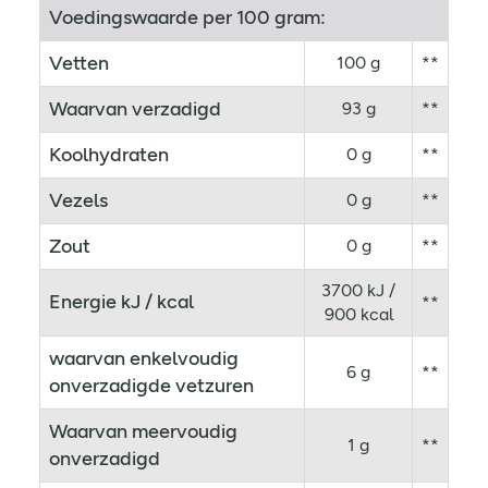
Voedingswaarde per 100 gram:
Vetten
100 g
**
Waarvan verzadigd
93 g
**
Koolhydraten
0 g
**
Vezels
0 g
**
Zout
0 g
**
3700 kJ /
Energie kJ / kcal
**
900 kcal
waarvan enkelvoudig
6 g
**
onverzadigde vetzuren
Waarvan meervoudig
1 g
**
onverzadigd