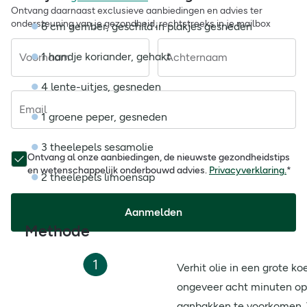
Ontvang daarnaast exclusieve aanbiedingen en advies ter
ondersteuning van je gezondheid, rechtstreeks in je mailbox
6 cm gember, geschild in plakjes gesneden
1 handje koriander, gehakt
Voornaam
Achternaam
4 lente-uitjes, gesneden
Email
1 groene peper, gesneden
3 theelepels sesamolie
Ontvang al onze aanbiedingen, de nieuwste gezondheidstips
en wetenschappelijk onderbouwd advies.
Privacyverklaring.
*
2 theelepels limoensap
Aanmelden
Methode
1
Verhit olie in een grote k
ongeveer acht minuten op
aanbakken te voorkomen. 