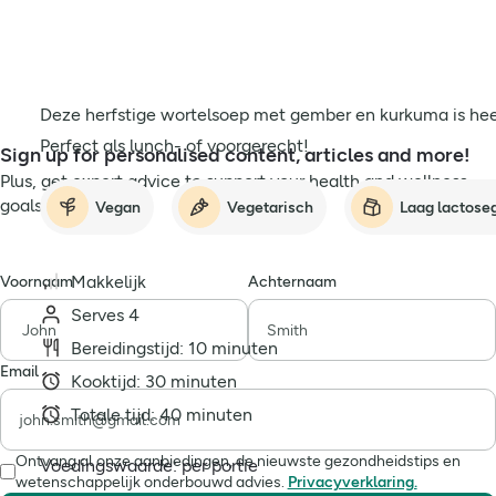
Deze herfstige wortelsoep met gember en kurkuma is hee
Perfect als lunch- of voorgerecht!
Sign up for personalised content, articles and more!
Plus, get expert advice to support your health and wellness
goals!
Vegan
Vegetarisch
Laag lactose
Makkelijk
Voornaam
Achternaam
Serves 4
Bereidingstijd: 10 minuten
Email
Kooktijd: 30 minuten
Totale tijd: 40 minuten
Ontvang al onze aanbiedingen, de nieuwste gezondheidstips en
Voedingswaarde: per portie
wetenschappelijk onderbouwd advies.
Privacyverklaring.