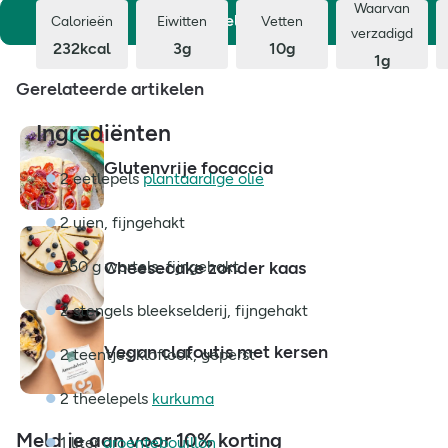
Waarvan
Aanmelden
Calorieën
Eiwitten
Vetten
verzadigd
232kcal
3g
10g
1g
Gerelateerde artikelen
Ingrediënten
Glutenvrije focaccia
2 eetlepels
plantaardige olie
2 uien, fijngehakt
Cheesecake zonder kaas
750 g wortels, fijngehakt
2 stengels bleekselderij, fijngehakt
Vegan clafoutis met kersen
2 teentjes kloflook, geperst
2 theelepels
kurkuma
Meld je aan voor 10% korting
1 liter
groentebouillon