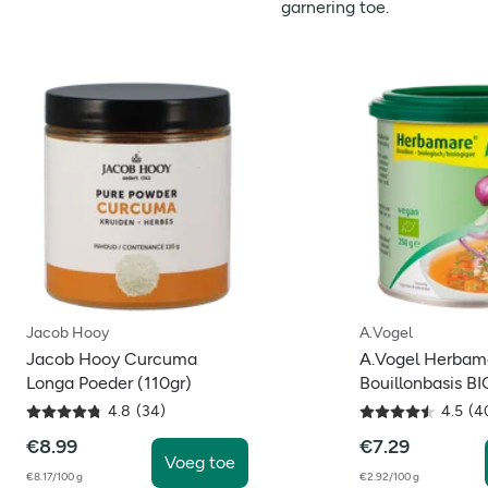
garnering toe.
Jacob Hooy
A.Vogel
Jacob Hooy Curcuma
A.Vogel Herbam
Longa Poeder (110gr)
Bouillonbasis BI
4.8
(
34
)
4.5
(
4
€
8.99
€
7.29
Voeg toe
€8.17/100 g
€2.92/100 g