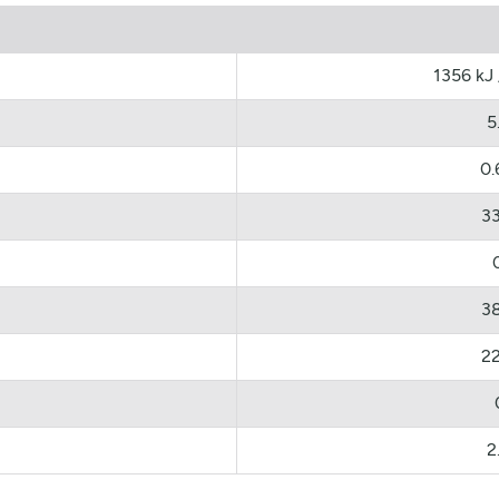
1356 kJ 
5
0.
33
38
22
2