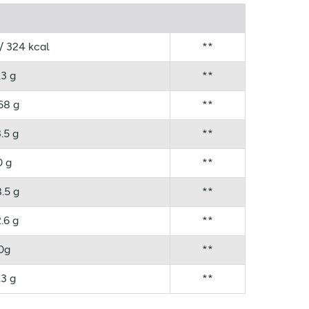
/ 324 kcal
**
.3 g
**
68 g
**
.5 g
**
0 g
**
.5 g
**
.6 g
**
0g
**
.3 g
**