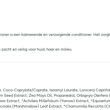
oner is een kalmerende en verzorgende conditioner. Het zorgt
zacht en veilig voor huid, haar en milieu.
, Coco-Caprylate/Caprate, Isoamyl Laurate, Lonicera Caprifol
Seed Extract, Zea Mays Oil, Propanediol, Orbignya Oleifera (
ower Extract, *Achillea Millefolium (Yarrow) Extract, *Equiset
ficinalis (Marshmallow) Leaf Extract, *Chamomilla Recutita (C