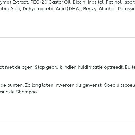
e) Extract, PEG-20 Castor Oil, Biotin, Inositol, Retinol, Isop
itric Acid, Dehydroacetic Acid (DHA), Benzyl Alcohol, Potass
ct met de ogen. Stop gebruik indien huidirritatie optreedt. Bui
e punten. Zo lang laten inwerken als gewenst. Goed uitspoel
eysuckle Shampoo.