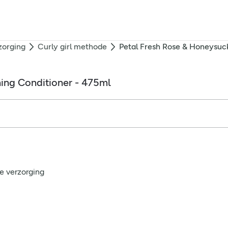
zorging
Curly girl methode
Petal Fresh Rose & Honeysuck
ing Conditioner - 475ml
e verzorging