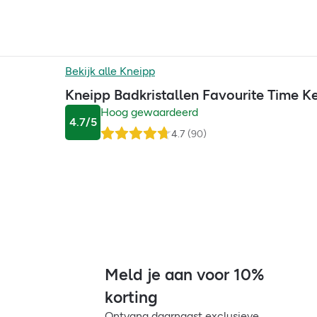
Bekijk alle
Kneipp
Kneipp Badkristallen Favourite Time 
Hoog gewaardeerd
4.7
/5
4.7
(
90
)
Meld je aan voor 10%
korting
Ontvang daarnaast exclusieve