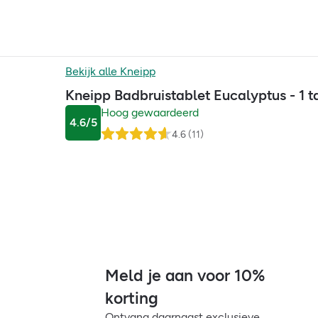
Bekijk alle
Kneipp
Kneipp Badbruistablet Eucalyptus - 1 t
Hoog gewaardeerd
4.6
/5
4.6
(
11
)
Meld je aan voor 10%
korting
Ontvang daarnaast exclusieve