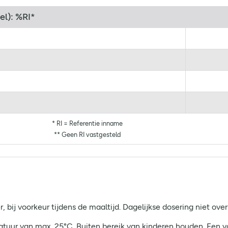
el): %RI*
* RI = Referentie inname
** Geen RI vastgesteld
 bij voorkeur tijdens de maaltijd. Dagelijkse dosering niet over
ratuur van max. 25°C. Buiten bereik van kinderen houden. Een