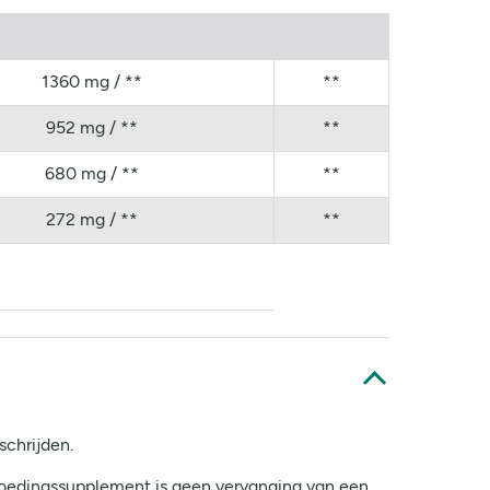
1360 mg / **
**
952 mg / **
**
680 mg / **
**
272 mg / **
**
schrijden.
 voedingssupplement is geen vervanging van een