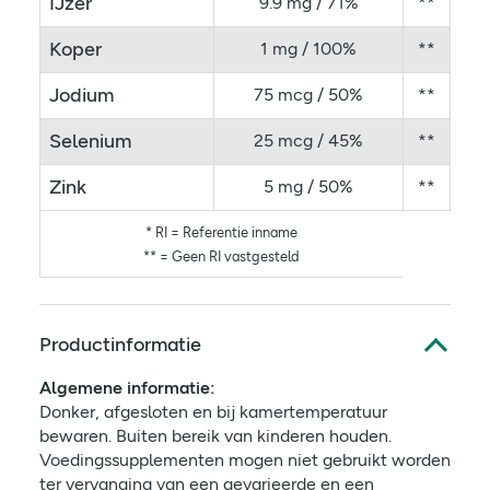
IJzer
9.9 mg / 71%
**
Koper
1 mg / 100%
**
Jodium
75 mcg / 50%
**
Selenium
25 mcg / 45%
**
Zink
5 mg / 50%
**
* RI = Referentie inname
** = Geen RI vastgesteld
Productinformatie
Algemene informatie:
Donker, afgesloten en bij kamertemperatuur
bewaren. Buiten bereik van kinderen houden.
Voedingssupplementen mogen niet gebruikt worden
ter vervanging van een gevarieerde en een