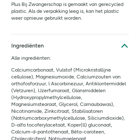
Plus Bij Zwangerschap is gemaakt van gerecycled
plastic. Als de verpakking leeg is, kan het plastic
weer opnieuw gebruikt worden.
Ingrediënten
Alle ingrediënten:
Calciumcarbonaat, Vulstof (Microkristallijne
cellulose), Magnesiumoxide, Calciumzouten van
orthofosforzuur, l Ascorbinezuur, Antiklontermiddel
(Vetzuren), IJzerfumaraat, Glansmiddelen
(Hydroxypropylmethylcellulose,
Magnesiumstearaat, Glycerol, Carnaubawas),
Nicotinamide, Zinkcitraat, Stabilisatoren
(Natriumcarboxymethylcellulose, Siliciumdioxide),
D-alfa tocoferylacetaat, Koper(ll) gluconaat,
Calcium-d-pantothenaat, Bèta-caroteen,
Cholecalciferol, Natriumselenaat,