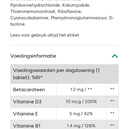
Pyridoxinehydrochloride, Kaliumjodide,
Thiaminemononitraat, Riboflavine,
Cyanocobalamine, Pteroylmonoglutaminezuur, D-
biotine.
Lees voor gebruik altijd het etiket
Voedingsinformatie
Voedingswaarden per dagdosering (1
tablet): %RI*
Betacaroteen
1.2 mg / **
**
Vitamine D3
10 mcg / 200%
**
Vitamine E
5 mg / 42%
**
Vitamine B1
1.4 mg / 128%
**