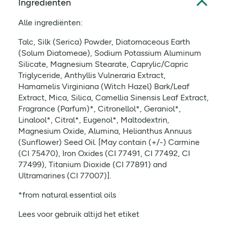
Ingrediënten
Alle ingrediënten:
Talc, Silk (Serica) Powder, Diatomaceous Earth
(Solum Diatomeae), Sodium Potassium Aluminum
Silicate, Magnesium Stearate, Caprylic/Capric
Triglyceride, Anthyllis Vulneraria Extract,
Hamamelis Virginiana (Witch Hazel) Bark/Leaf
Extract, Mica, Silica, Camellia Sinensis Leaf Extract,
Fragrance (Parfum)*, Citronellol*, Geraniol*,
Linalool*, Citral*, Eugenol*, Maltodextrin,
Magnesium Oxide, Alumina, Helianthus Annuus
(Sunflower) Seed Oil. [May contain (+/-) Carmine
(CI 75470), Iron Oxides (CI 77491, CI 77492, CI
77499), Titanium Dioxide (CI 77891) and
Ultramarines (CI 77007)].
*from natural essential oils
Lees voor gebruik altijd het etiket