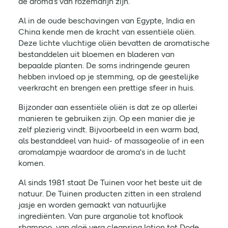
de aroma’s van rozemarijn zijn.
Al in de oude beschavingen van Egypte, India en
China kende men de kracht van essentiële oliën.
Deze lichte vluchtige oliën bevatten de aromatische
bestanddelen uit bloemen en bladeren van
bepaalde planten. De soms indringende geuren
hebben invloed op je stemming, op de geestelijke
veerkracht en brengen een prettige sfeer in huis.
Bijzonder aan essentiële oliën is dat ze op allerlei
manieren te gebruiken zijn. Op een manier die je
zelf plezierig vindt. Bijvoorbeeld in een warm bad,
als bestanddeel van huid- of massageolie of in een
aromalampje waardoor de aroma's in de lucht
komen.
Al sinds 1981 staat De Tuinen voor het beste uit de
natuur. De Tuinen producten zitten in een stralend
jasje en worden gemaakt van natuurlijke
ingrediënten. Van pure arganolie tot knoflook
shampoo, van aloë vera cleansing lotion tot Dode