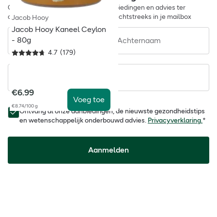
Ontvang daarnaast exclusieve aanbiedingen en advies ter
ondersteuning van je gezondheid, rechtstreeks in je mailbox
Jacob Hooy
Jacob Hooy Kaneel Ceylon
- 80g
Voornaam
Achternaam
4.7
(
179
)
Email
€
6.99
Voeg toe
€8.74/100 g
Ontvang al onze aanbiedingen, de nieuwste gezondheidstips
en wetenschappelijk onderbouwd advies.
Privacyverklaring.
*
Aanmelden