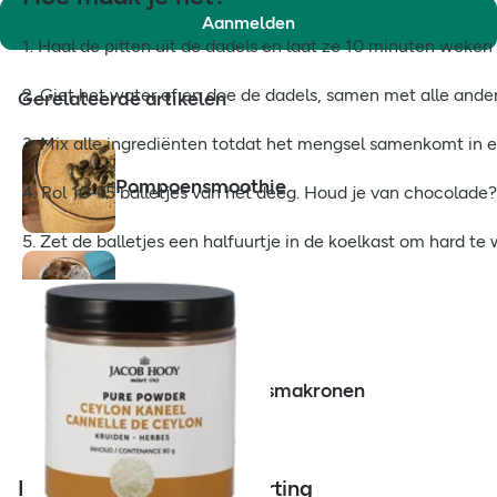
Aanmelden
1. Haal de pitten uit de dadels en laat ze 10 minuten weken
2. Giet het water af en doe de dadels, samen met alle and
Gerelateerde artikelen
3. Mix alle ingrediënten totdat het mengsel samenkomt in e
Pompoensmoothie
4. Rol 10-15 balletjes van het deeg. Houd je van chocolade?
5. Zet de balletjes een halfuurtje in de koelkast om hard te
Proteïne ijskoffie
Glutenvrije kokosmakronen
Meld je aan voor 10% korting