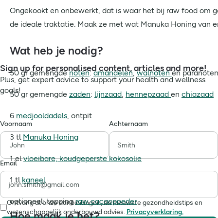
Ongekookt en onbewerkt, dat is waar het bij raw food om gaa
de ideale traktatie. Maak ze met wat Manuka Honing van en 
Wat heb je nodig?
Sign up for personalised content, articles and more!
50 gr gemengde
noten
:
amandelen
,
walnoten
en paranote
Plus, get expert advice to support your health and wellness
goals!
50 gr gemengde
zaden
:
lijnzaad
,
hennepzaad
en
chiazaad
6
medjooldadels
, ontpit
Voornaam
Achternaam
3 tl
Manuka Honing
1 el
vloeibare, koudgeperste kokosolie
Email
1 tl
kaneel
optioneel: topping
raw cacaopoeder
Ontvang al onze aanbiedingen, de nieuwste gezondheidstips en
wetenschappelijk onderbouwd advies.
Privacyverklaring.
Hoe maak je het?