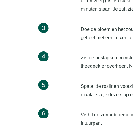
uit en voeg gist en suike
minuten staan. Je zult zi
3
Doe de bloem en het zout 
geheel met een mixer to
4
Zet de beslagkom minste
theedoek er overheen. Na
5
Spatel de rozijnen voorzi
maakt, sla je deze stap o
6
Verhit de zonnebloemolie
frituurpan.