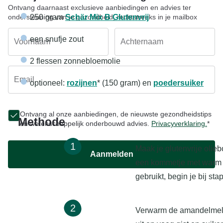
Ontvang daarnaast exclusieve aanbiedingen en advies ter
ondersteuning van je gezondheid, rechtstreeks in je mailbox
250 gram
Schär Mix B Glutenvrij
een snufje zout
Voornaam
Achternaam
2 flessen zonnebloemolie
Email
optioneel:
rozijnen
* (150 gram) en
poedersuiker
Ontvang al onze aanbiedingen, de nieuwste gezondheidstips
Methode
en wetenschappelijk onderbouwd advies.
Privacyverklaring.
*
1
Maak je glutenvrije olie
Aanmelden
een kommetje met warm wa
gebruikt, begin je bij stap
2
Verwarm de amandelmelk 