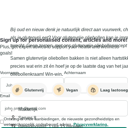
Bij oud en nieuw denk je natuurlijk direct aan vuurwerk, c
als je glutenvrij eet? Voor glutenvrije oliebollen kan je i
Sign up for personalised content, articles and more!
terecht. Geen zorgen, met ons glutenvrije oliebollenrecept 
Plus, get expert advice to support your health and wellness
goals!
Samen glutenvrije oliebollen bakken is niet alleen hartstikk
precies wat erin zit én hoef je op de laatste dag van het ja
Voornaam
Achternaam
oliebollenkraam! Win-win
.
Glutenvrij
Vegan
Laag lactoseg
Email
Makkelijk
Serves 8
Ontvang al onze aanbiedingen, de nieuwste gezondheidstips en
wetenschappelijk onderbouwd advies.
Privacyverklaring.
Bereidingstijd: 1 uur 15 minuten