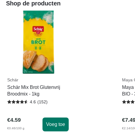
Shop de producten
Schär
Maya 
Schär Mix Brot Glutenvrij
Maya 
Broodmix - 1kg
BIO -
4.6
(
152
)
€
4.59
€
7.4
Voeg toe
€0.46/100 g
€2.14/10