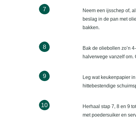
7
Neem een ijsschep of, als
beslag in de pan met olie
bakken.
8
Bak de oliebollen zo’n 4
halverwege vanzelf om. G
9
Leg wat keukenpapier in
hittebestendige schuimspa
10
Herhaal stap 7, 8 en 9 tot
met poedersuiker en ser