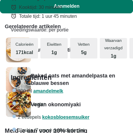
Aanmelden
Kooktijd: 30 minuten
Totale tijd: 1 uur 45 minuten
Gerelateerde artikelen
Voedingswaarde: per portie
Waarvan
Calorieën
Eiwitten
Vetten
verzadigd
Glutenvrije tortilla wraps
171kcal
1g
5g
1g
Baked oats met amandelpasta en
Ingrediënten
blauwe bessen
300 ml
amandelmelk
Vegan okonomiyaki
100 ml water
2 eetlepels
kokosbloesemsuiker
Meld je aan voor 10% korting
1 zakje (7 gram) gedroogde gist