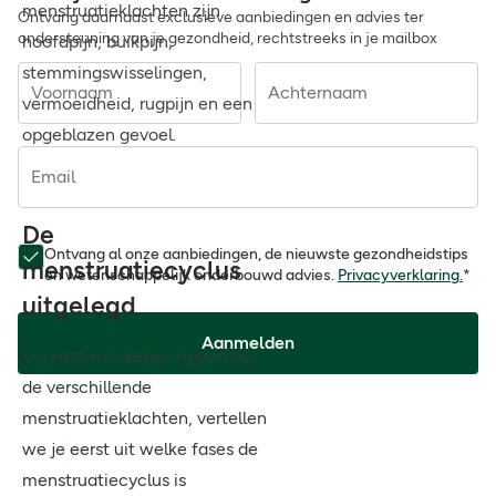
menstruatieklachten zijn
Ontvang daarnaast exclusieve aanbiedingen en advies ter
ondersteuning van je gezondheid, rechtstreeks in je mailbox
hoofdpijn, buikpijn,
stemmingswisselingen,
Voornaam
Achternaam
vermoeidheid, rugpijn en een
opgeblazen gevoel.
Email
De
Ontvang al onze aanbiedingen, de nieuwste gezondheidstips
menstruatiecyclus
en wetenschappelijk onderbouwd advies.
Privacyverklaring.
*
uitgelegd
Aanmelden
Voordat we dieper ingaan op
de verschillende
menstruatieklachten, vertellen
we je eerst uit welke fases de
menstruatiecyclus is