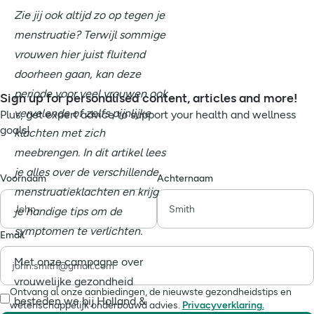
Zie jij ook altijd zo op tegen je
menstruatie? Terwijl sommige
vrouwen hier juist fluitend
doorheen gaan, kan deze
periode voor veel vrouwen ook
Sign up for personalised content, articles and more!
vervelende of zelfs pijnlijke
Plus, get expert advice to support your health and wellness
goals!
klachten met zich
meebrengen. In dit artikel lees
je alles over de verschillende
Voornaam
Achternaam
menstruatieklachten en krijg
je handige tips om de
symptomen te verlichten.
Email
Met onze campagne over
vrouwelijke gezondheid
Ontvang al onze aanbiedingen, de nieuwste gezondheidstips en
besteden we bij Holland &
wetenschappelijk onderbouwd advies.
Privacyverklaring.