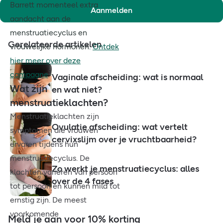
Barrett momenteel extra
Aanmelden
aandacht aan de
menstruatiecyclus en
Gerelateerde artikelen
vrouwelijke hormonen.
Ontdek
hier meer over deze
campagne
.
Vaginale afscheiding: wat is normaal
Wat zijn
en wat niet?
menstruatieklachten?
Menstruatieklachten zijn
Ovulatie afscheiding: wat vertelt
symptomen die vrouwen
cervixslijm over je vruchtbaarheid?
ervaren tijdens hun
menstruatiecyclus. De
Zo werkt je menstruatiecyclus: alles
klachten variëren van persoon
over de 4 fases
tot persoon en kunnen mild tot
ernstig zijn. De meest
voorkomende
Meld je aan voor 10% korting