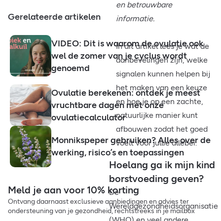
en betrouwbare
Gerelateerde artikelen
informatie.
VIDEO: Dit is waarom de ovulatie ook
In dit artikel lees je wat de
wel de zomer van je cyclus wordt
aanbevelingen zijn, welke
genoemd
signalen kunnen helpen bij
het maken van een keuze
Ovulatie berekenen: ontdek je meest
en hoe je op een zachte,
vruchtbare dagen met onze
natuurlijke manier kunt
ovulatiecalculator
afbouwen zodat het goed
Monnikspeper gebruiken? Alles over de
voelt voor jullie allebei.
werking, risico’s en toepassingen
Hoelang ga ik mijn kind
borstvoeding geven?
Meld je aan voor 10% korting
De
Ontvang daarnaast exclusieve aanbiedingen en advies ter
Wereldgezondheidsorganisatie
ondersteuning van je gezondheid, rechtstreeks in je mailbox
(WHO) en veel andere