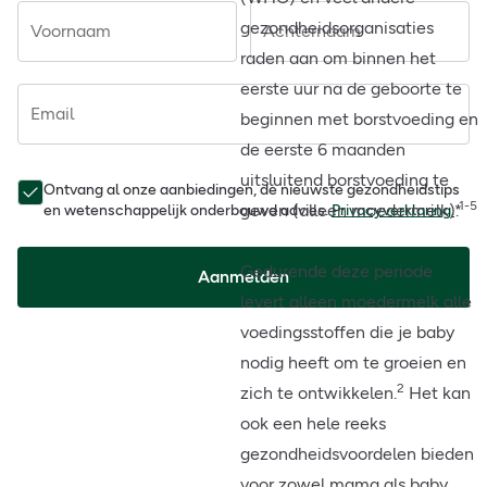
gezondheidsorganisaties
Voornaam
Achternaam
raden aan om binnen het
eerste uur na de geboorte te
Email
beginnen met borstvoeding en
de eerste 6 maanden
uitsluitend borstvoeding te
Ontvang al onze aanbiedingen, de nieuwste gezondheidstips
1-5
geven (alleen moedermelk).
en wetenschappelijk onderbouwd advies.
Privacyverklaring.
*
Gedurende deze periode
Aanmelden
levert alleen moedermelk alle
voedingsstoffen die je baby
nodig heeft om te groeien en
2
zich te ontwikkelen.
Het kan
ook een hele reeks
gezondheidsvoordelen bieden
voor zowel mama als baby,