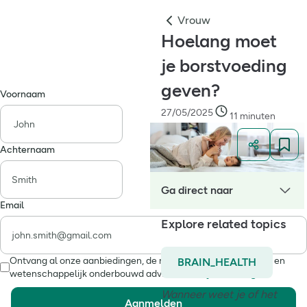
Vrouw
Hoelang moet
je borstvoeding
geven?
Voornaam
27/05/2025
11 minuten
Achternaam
Ga direct naar
Email
Explore related topics
Ontvang al onze aanbiedingen, de nieuwste gezondheidstips en
BRAIN_HEALTH
wetenschappelijk onderbouwd advies.
Privacyverklaring.
Wanneer weet je of het
Aanmelden