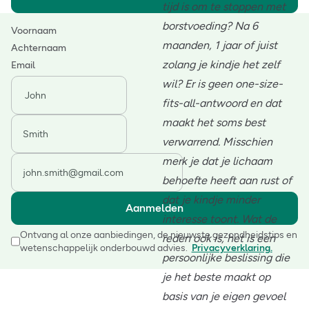
tijd is om te stoppen met
borstvoeding? Na 6
Voornaam
maanden, 1 jaar of juist
Achternaam
zolang je kindje het zelf
Email
wil? Er is geen one-size-
fits-all-antwoord en dat
maakt het soms best
verwarrend. Misschien
merk je dat je lichaam
behoefte heeft aan rust of
dat je kindje minder
Aanmelden
interesse toont. Wat de
Ontvang al onze aanbiedingen, de nieuwste gezondheidstips en
reden ook is, het is een
wetenschappelijk onderbouwd advies.
Privacyverklaring.
persoonlijke beslissing die
je het beste maakt op
basis van je eigen gevoel