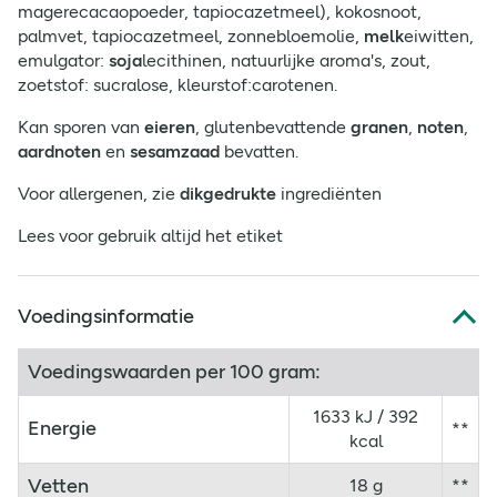
magerecacaopoeder, tapiocazetmeel), kokosnoot,
palmvet, tapiocazetmeel, zonnebloemolie,
melk
eiwitten,
emulgator:
soja
lecithinen, natuurlijke aroma's, zout,
zoetstof: sucralose, kleurstof:carotenen.
Kan sporen van
eieren
, glutenbevattende
granen
,
noten
,
aardnoten
en
sesamzaad
bevatten.
Voor allergenen, zie
dikgedrukte
ingrediënten
Lees voor gebruik altijd het etiket
Voedingsinformatie
Voedingswaarden per 100 gram:
1633 kJ / 392
Energie
**
kcal
Vetten
18 g
**