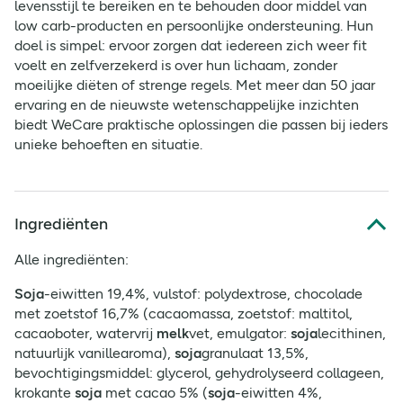
levensstijl te bereiken en te behouden door middel van
low carb-producten en persoonlijke ondersteuning. Hun
doel is simpel: ervoor zorgen dat iedereen zich weer fit
voelt en zelfverzekerd is over hun lichaam, zonder
moeilijke diëten of strenge regels. Met meer dan 50 jaar
ervaring en de nieuwste wetenschappelijke inzichten
biedt WeCare praktische oplossingen die passen bij ieders
unieke behoeften en situatie.
Ingrediënten
Alle ingrediënten:
Soja
-eiwitten 19,4%, vulstof: polydextrose, chocolade
met zoetstof 16,7% (cacaomassa, zoetstof: maltitol,
cacaoboter, watervrij
melk
vet, emulgator:
soja
lecithinen,
natuurlijk vanillearoma),
soja
granulaat 13,5%,
bevochtigingsmiddel: glycerol, gehydrolyseerd collageen,
krokante
soja
met cacao 5% (
soja
-eiwitten 4%,