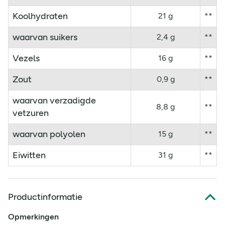
Koolhydraten
21 g
**
waarvan suikers
2,4 g
**
Vezels
16 g
**
Zout
0,9 g
**
waarvan verzadigde
8,8 g
**
vetzuren
waarvan polyolen
15 g
**
Eiwitten
31 g
**
Productinformatie
Opmerkingen