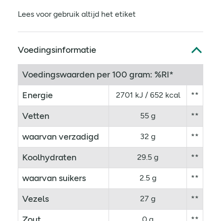
Lees voor gebruik altijd het etiket
Voedingsinformatie
Voedingswaarden per 100 gram: %RI*
Energie
2701 kJ / 652 kcal
**
Vetten
55 g
**
waarvan verzadigd
32 g
**
Koolhydraten
29.5 g
**
waarvan suikers
2.5 g
**
Vezels
27 g
**
Zout
0 g
**