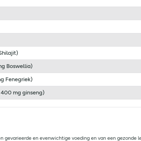
hilajit)
mg Boswellia)
mg Fenegriek)
t 400 mg ginseng)
n gevarieerde en evenwichtige voeding en van een gezonde lev