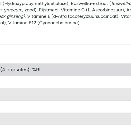
(Hydroxypropymethylcellulose), Boswellia-extract (
Boswellia
m-graecum,
zaad), Rijstmeel, Vitamine C (L-Ascorbinezuur), 
ax ginseng)
, Vitamine E (d-Alfa tocoferylzuursuccinaat), Vi
erol), Vitamine B12 (Cyanocobalamine)
4 capsules): %RI