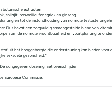
n botanische extracten
k, shilajit, boswellia, fenegriek en ginseng
tplanting en tot de instandhouding van normale testosterongeha
Test Plus bevat een zorgvuldig samengestelde blend van vitami
worpen om de normale vruchtbaarheid en voortplanting te onde
e stof uit het hooggebergte die ondersteuning kan bieden voor 
ijke seksuele gezondheid.*
. De aangegeven dosering niet overschrijden.
 de Europese Commissie.