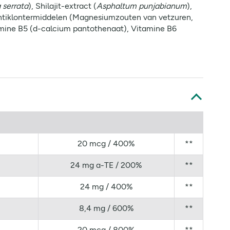
 serrata
), Shilajit-extract (
Asphaltum punjabianum
),
Antiklontermiddelen (Magnesiumzouten van vetzuren,
tamine B5 (d-calcium pantothenaat), Vitamine B6
20 mcg / 400%
**
24 mg a-TE / 200%
**
24 mg / 400%
**
8,4 mg / 600%
**
20 mcg / 800%
**