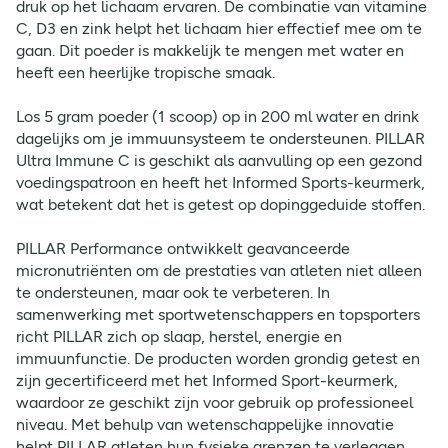
druk op het lichaam ervaren. De combinatie van vitamine
C, D3 en zink helpt het lichaam hier effectief mee om te
gaan. Dit poeder is makkelijk te mengen met water en
heeft een heerlijke tropische smaak.
Los 5 gram poeder (1 scoop) op in 200 ml water en drink
dagelijks om je immuunsysteem te ondersteunen. PILLAR
Ultra Immune C is geschikt als aanvulling op een gezond
voedingspatroon en heeft het Informed Sports-keurmerk,
wat betekent dat het is getest op dopinggeduide stoffen.
PILLAR Performance ontwikkelt geavanceerde
micronutriënten om de prestaties van atleten niet alleen
te ondersteunen, maar ook te verbeteren. In
samenwerking met sportwetenschappers en topsporters
richt PILLAR zich op slaap, herstel, energie en
immuunfunctie. De producten worden grondig getest en
zijn gecertificeerd met het Informed Sport-keurmerk,
waardoor ze geschikt zijn voor gebruik op professioneel
niveau. Met behulp van wetenschappelijke innovatie
helpt PILLAR atleten hun fysieke grenzen te verleggen.