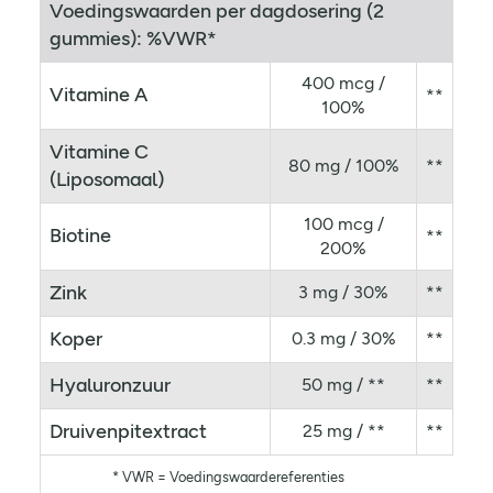
Voedingswaarden per dagdosering (2
gummies): %VWR*
400 mcg /
Vitamine A
**
100%
Vitamine C
80 mg / 100%
**
(Liposomaal)
100 mcg /
Biotine
**
200%
Zink
3 mg / 30%
**
Koper
0.3 mg / 30%
**
Hyaluronzuur
50 mg / **
**
Druivenpitextract
25 mg / **
**
* VWR = Voedingswaardereferenties