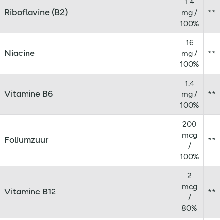
1.4
Riboflavine (B2)
mg /
**
100%
16
Niacine
mg /
**
100%
1.4
Vitamine B6
mg /
**
100%
200
mcg
Foliumzuur
**
/
100%
2
mcg
Vitamine B12
**
/
80%