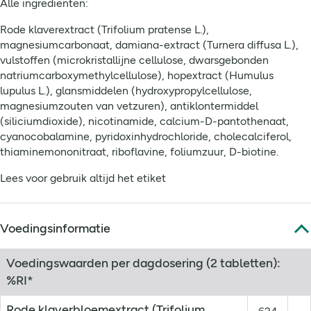
Alle ingrediënten:
Rode klaverextract (Trifolium pratense L.),
magnesiumcarbonaat, damiana-extract (Turnera diffusa L.),
vulstoffen (microkristallijne cellulose, dwarsgebonden
natriumcarboxymethylcellulose), hopextract (Humulus
lupulus L.), glansmiddelen (hydroxypropylcellulose,
magnesiumzouten van vetzuren), antiklontermiddel
(siliciumdioxide), nicotinamide, calcium-D-pantothenaat,
cyanocobalamine, pyridoxinhydrochloride, cholecalciferol,
thiaminemononitraat, riboflavine, foliumzuur, D-biotine.
Lees voor gebruik altijd het etiket
Voedingsinformatie
Voedingswaarden per dagdosering (2 tabletten):
%RI*
Rode klaverbloemextract (Trifolium