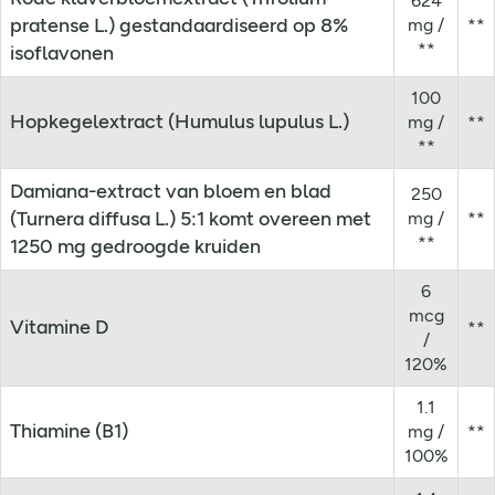
624
pratense L.) gestandaardiseerd op 8%
mg /
**
**
isoflavonen
100
Hopkegelextract (Humulus lupulus L.)
mg /
**
**
Damiana-extract van bloem en blad
250
(Turnera diffusa L.) 5:1 komt overeen met
mg /
**
**
1250 mg gedroogde kruiden
6
mcg
Vitamine D
**
/
120%
1.1
Thiamine (B1)
mg /
**
100%