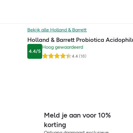
Bekijk alle
Holland & Barrett
Holland & Barrett Probiotica Acidophi
Hoog gewaardeerd
4.4
/5
4.4
(
18
)
Meld je aan voor 10%
korting
Ontvang daarnaast exclusieve