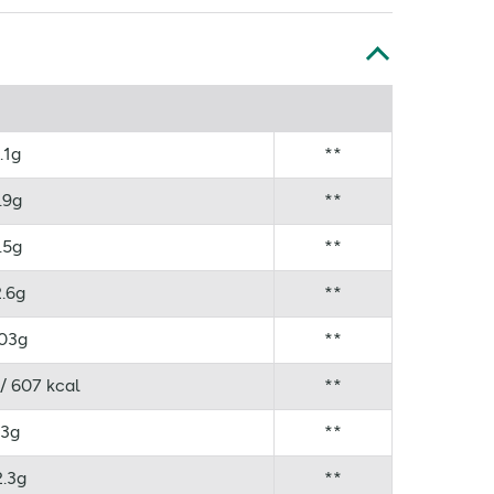
.1g
**
.9g
**
.5g
**
2.6g
**
.03g
**
/ 607 kcal
**
3g
**
2.3g
**