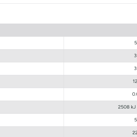
5
3
3
1
0
2508 kJ 
5
2