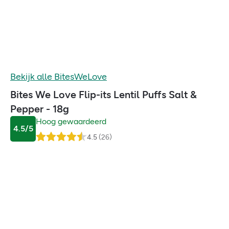
Bekijk alle
BitesWeLove
Bites We Love Flip-its Lentil Puffs Salt &
Pepper - 18g
Hoog gewaardeerd
4.5
/5
4.5
(
26
)