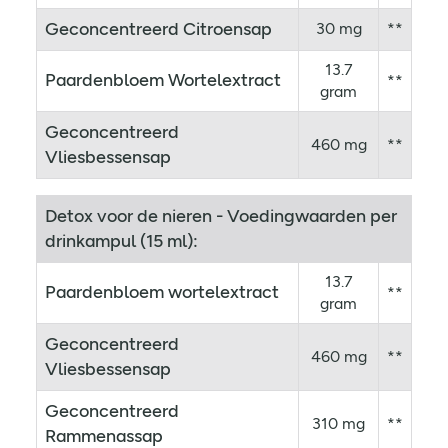
Geconcentreerd Citroensap
30 mg
**
13.7
Paardenbloem Wortelextract
**
gram
Geconcentreerd
460 mg
**
Vliesbessensap
Detox voor de nieren - Voedingwaarden per
drinkampul (15 ml):
13.7
Paardenbloem wortelextract
**
gram
Geconcentreerd
460 mg
**
Vliesbessensap
Geconcentreerd
310 mg
**
Rammenassap