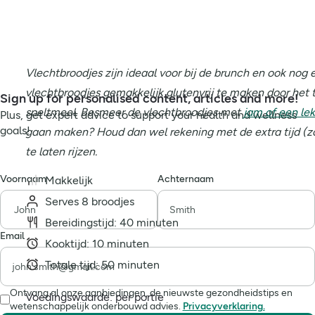
Vlechtbroodjes zijn ideaal voor bij de brunch en ook nog
vlechtbroodjes gemakkelijk glutenvrij te maken door het
Sign up for personalised content, articles and more!
speltmeel. Besmeer de vlechtbroodjes met
jam of een le
Plus, get expert advice to support your health and wellness
goals!
gaan maken? Houd dan wel rekening met de extra tijd (zo
te laten rijzen.
Voornaam
Achternaam
Makkelijk
Serves 8 broodjes
Bereidingstijd: 40 minuten
Email
Kooktijd: 10 minuten
Totale tijd: 50 minuten
Ontvang al onze aanbiedingen, de nieuwste gezondheidstips en
Voedingswaarde: per portie
wetenschappelijk onderbouwd advies.
Privacyverklaring.