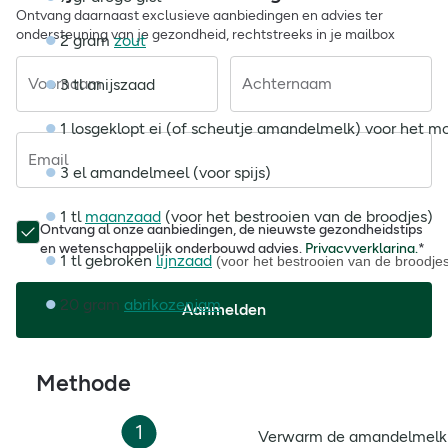
Ontvang daarnaast exclusieve aanbiedingen en advies ter
ondersteuning van je gezondheid, rechtstreeks in je mailbox
2 gram
zout
Voornaam
Achternaam
3 tl anijszaad
1 losgeklopt ei (of scheutje amandelmelk) voor het mo
Email
3 el amandelmeel (voor spijs)
1 tl
maanzaad
(voor het bestrooien van de broodjes)
Ontvang al onze aanbiedingen, de nieuwste gezondheidstips
en wetenschappelijk onderbouwd advies.
Privacyverklaring.
*
1 tl gebroken
lijnzaad
(voor het bestrooien van de broodje
20 gram
abrikozenjam
Aanmelden
Methode
1
Verwarm de amandelmelk t