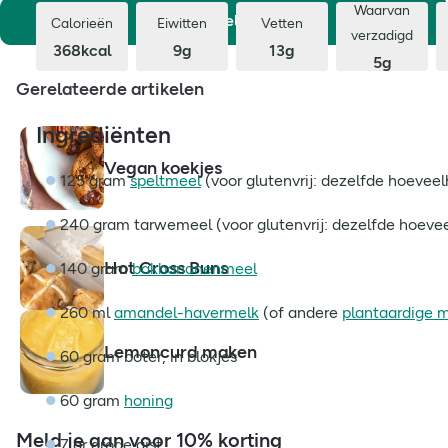
Waarvan
Aanmelden
Calorieën
Eiwitten
Vetten
verzadigd
368kcal
9g
13g
5g
Gerelateerde artikelen
Ingrediënten
Vegan koekjes
125 gram
speltmeel
(voor glutenvrij: dezelfde hoeveel
240 gram tarwemeel (voor glutenvrij: dezelfde hoeve
Hot Cross Buns
140 gram
bakbananenmeel
260 ml
amandel-havermelk
(of andere
plantaardige 
Lemoncurd maken
60 gram boter, in blokjes
60 gram
honing
Meld je aan voor 10% korting
7 gr droge gist