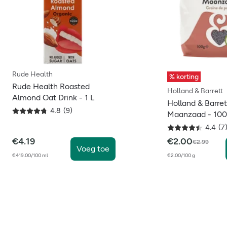
Rude Health
% korting
Rude Health Roasted
Holland & Barrett
Almond Oat Drink - 1 L
Holland & Barret
4.8
(
9
)
Maanzaad - 10
4.4
(
7
€
4.19
€
2.00
€
2.99
Voeg toe
€419.00/100 ml
€2.00/100 g