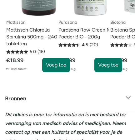
Mattisson
Purasana
Biotona
Mattisson Chlorella
Purasana Raw Green Mix
Biotona Spir
Spirulina 500mg - 240
Poeder BIO - 200g
Poeder BIO -
tabletten
4.5
(
20
)
3.9
5.0
(
16
)
€
18.99
€
16.99
€
12.99
Voeg toe
Voeg toe
€0.08/1 tablet
€8.50/100 g
€6.50/100 g
Bronnen
Dit advies is puur ter informatie en is niet bedoeld ter
vervanging van medisch advies of medicijnen. Neem
contact op met een huisarts of specialist voor je de