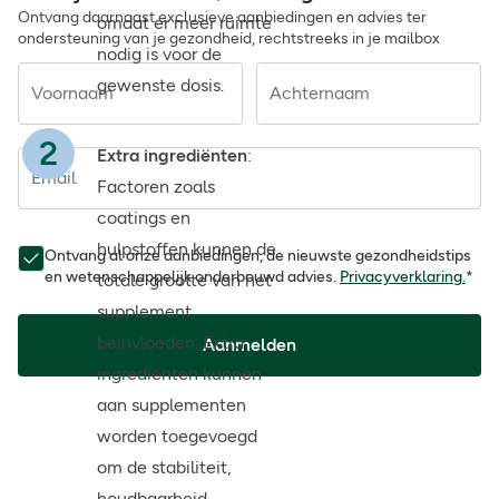
Ontvang daarnaast exclusieve aanbiedingen en advies ter
omdat er meer ruimte
ondersteuning van je gezondheid, rechtstreeks in je mailbox
nodig is voor de
gewenste dosis.
Voornaam
Achternaam
Extra ingrediënten
:
Email
Factoren zoals
coatings en
hulpstoffen kunnen de
Ontvang al onze aanbiedingen, de nieuwste gezondheidstips
en wetenschappelijk onderbouwd advies.
Privacyverklaring.
*
totale grootte van het
supplement
beïnvloeden. Extra
Aanmelden
ingrediënten kunnen
aan supplementen
worden toegevoegd
om de stabiliteit,
houdbaarheid,