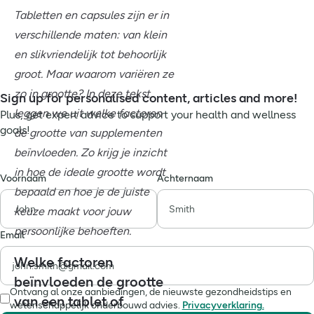
Tabletten en capsules zijn er in
verschillende maten: van klein
en slikvriendelijk tot behoorlijk
groot. Maar waarom variëren ze
zo in grootte? In deze tekst
Sign up for personalised content, articles and more!
leggen we uit welke factoren
Plus, get expert advice to support your health and wellness
goals!
de grootte van supplementen
beïnvloeden. Zo krijg je inzicht
in hoe de ideale grootte wordt
Voornaam
Achternaam
bepaald en hoe je de juiste
keuze maakt voor jouw
persoonlijke behoeften.
Email
Welke factoren
beïnvloeden de grootte
Ontvang al onze aanbiedingen, de nieuwste gezondheidstips en
van een tablet of
wetenschappelijk onderbouwd advies.
Privacyverklaring.