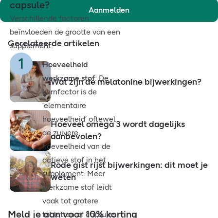
capsule?
Aanmelden
Verschillende factoren
beïnvloeden de grootte van een
Gerelateerde artikelen
supplement:
Hoeveelheid
werkzame stof
: De
Wat zijn de melatonine bijwerkingen?
kernfactor is de
‘elementaire
hoeveelheid’ oftewel
Hoeveel omega 3 wordt dagelijks
de zuivere
aanbevolen?
hoeveelheid van de
actieve stof in het
Rode gist rijst bijwerkingen: dit moet je
supplement. Meer
weten
werkzame stof leidt
vaak tot grotere
Meld je aan voor 10% korting
tabletten of capsules,