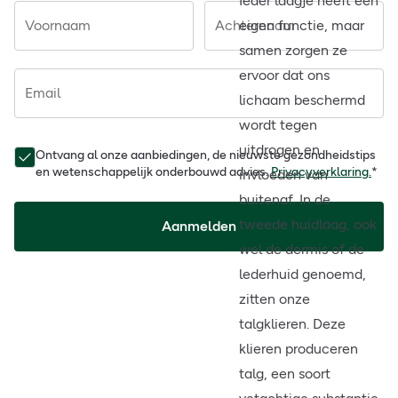
Ieder laagje heeft een
Voornaam
Achternaam
eigen functie, maar
samen zorgen ze
ervoor dat ons
Email
lichaam beschermd
wordt tegen
uitdrogen en
Ontvang al onze aanbiedingen, de nieuwste gezondheidstips
en wetenschappelijk onderbouwd advies.
Privacyverklaring.
*
invloeden van
buitenaf. In de
tweede huidlaag, ook
Aanmelden
wel de dermis of de
lederhuid genoemd,
zitten onze
talgklieren. Deze
klieren produceren
talg, een soort