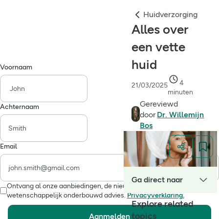
Huidverzorging
Alles over
een vette
huid
Voornaam
4
21/03/2025
minuten
Gereviewd
Achternaam
door
Dr. Willemijn
Bos
Email
Ga direct naar
Ontvang al onze aanbiedingen, de nieuwste gezondheidstips en
wetenschappelijk onderbouwd advies.
Privacyverklaring.
Explore related
topics
Aanmelden