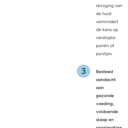
reiniging van
de huid
vermindert
de kans op
verstopte
poriën of
puistjes.
Besteed
aandacht
aan
gezonde
voeding,
voldoende
slaap en
regelmatige