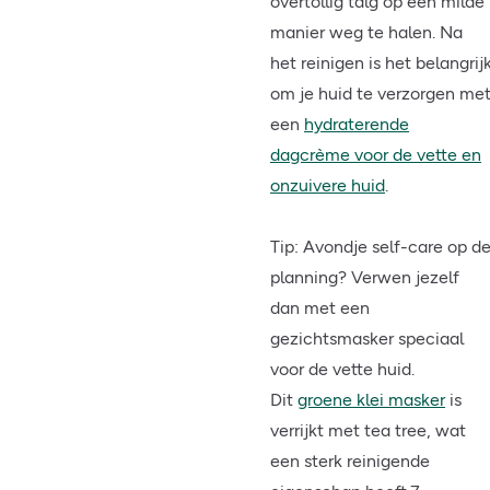
overtollig talg op een milde
manier weg te halen. Na
het reinigen is het belangrij
om je huid te verzorgen me
een
hydraterende
dagcrème voor de vette en
onzuivere huid
.
Tip: Avondje self-care op d
planning? Verwen jezelf
dan met een
gezichtsmasker speciaal
voor de vette huid.
Dit
groene klei masker
is
verrijkt met tea tree, wat
een sterk reinigende