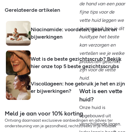
de hand van een paar
Gerelateerde artikelen
fijne tips voor de
vette huid leggen we
je graag uit hoe je dit
Niacinamide: voordelen, gebruik en
bijwerkingen
huidtype het beste
kan verzorgen en
vertellen we je welke
Wat is de beste gezichtsscrub? Bekijk
producten geschikt
hier onze top 5 beste gezichtsscrubs
zijn voor de vette
huid.
Viscollageen: hoe gebruik je het en zijn
Wat is een vette
er bijwerkingen?
huid?
Onze huid is
Meld je aan voor 10% korting
opgebouwd uit
Ontvang daarnaast exclusieve aanbiedingen en advies ter
verschillende lagen.
ondersteuning van je gezondheid, rechtstreeks in je mailbox