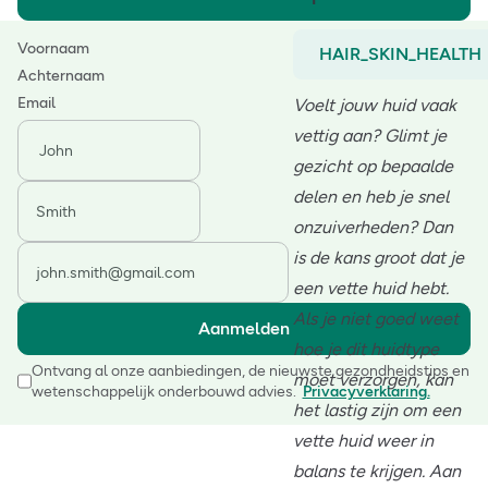
Voornaam
HAIR_SKIN_HEALTH
Achternaam
Email
Voelt jouw huid vaak
vettig aan? Glimt je
gezicht op bepaalde
delen en heb je snel
onzuiverheden? Dan
is de kans groot dat je
een vette huid hebt.
Als je niet goed weet
Aanmelden
hoe je dit huidtype
Ontvang al onze aanbiedingen, de nieuwste gezondheidstips en
moet verzorgen, kan
wetenschappelijk onderbouwd advies.
Privacyverklaring.
het lastig zijn om een
vette huid weer in
balans te krijgen. Aan