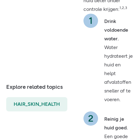
huid beter onder
1,2,3
controle krijgen:
Drink
voldoende
water.
Water
hydrateert je
huid en
helpt
afvalstoffen
Explore related topics
sneller af te
voeren.
HAIR_SKIN_HEALTH
Reinig je
huid goed.
Een goede